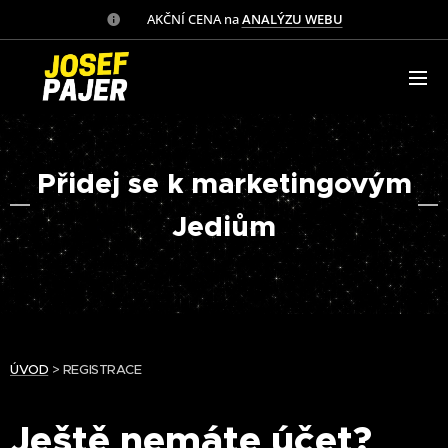
✅ AKČNÍ CENA na
ANALÝZU WEBU
Přidej se k marketingovým
Jediům
ÚVOD
> REGISTRACE
Ještě nemáte účet?