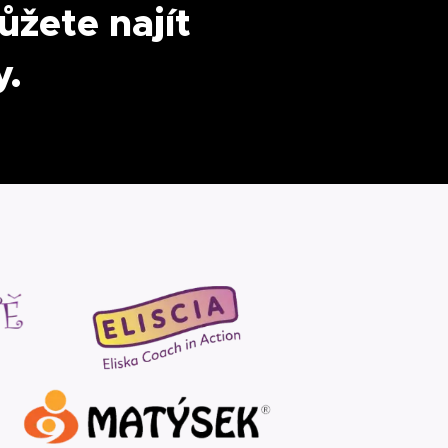
ůžete najít
y.