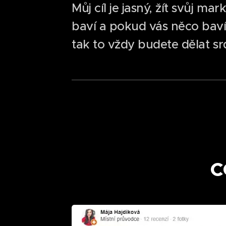
Můj cíl je jasný, žít svůj m
baví a pokud vás něco bav
tak to vždy budete dělat s
C