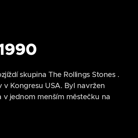
 1990
jíždí skupina The Rollings Stones .
v v Kongresu USA. Byl navržen
a v jednom menším městečku na