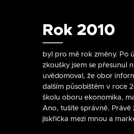
Rok 2010
byl pro mě rok změny. Po 
zkoušky jsem se přesunul na 
uvědomoval, že obor info
dalším působištěm v roce 2
školu oboru ekonomika, m
Ano, tušíte správně. Právě
jiskřička mezi mnou a mark