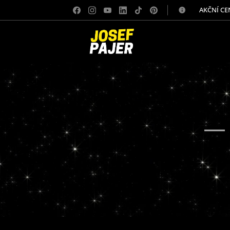
✅ AKČNÍ CE