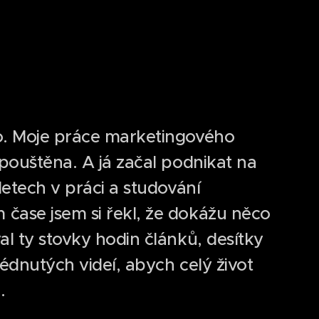
8
o. Moje práce marketingového
spouštěna. A já začal podnikat na
letech v práci a studování
čase jsem si řekl, že dokážu něco
al ty stovky hodin článků, desítky
lédnutých videí, abych celý život
o.