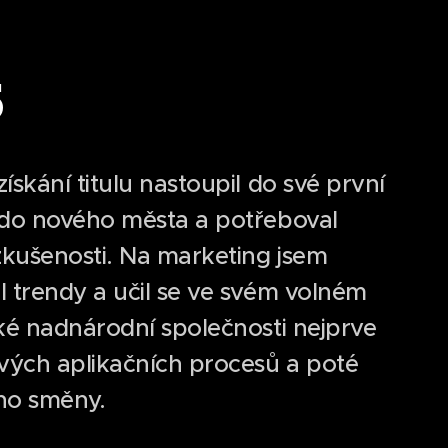
5
ískání titulu nastoupil do své první
 do nového města a potřeboval
zkušenosti. Na marketing jsem
l trendy a učil se ve svém volném
lké nadnárodní společnosti nejprve
ových aplikačních procesů a poté
ho směny.