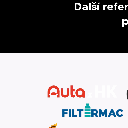
Další refe
p