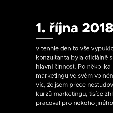
1. října 201
v tenhle den to vše vypukl
konzultanta byla oficiálně 
hlavní činnost. Po několika 
marketingu ve svém volném 
víc, že jsem přece nestudov
kurzů marketingu, tisíce zh
pracoval pro někoho jinéh