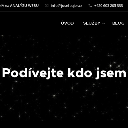
NA na
ANALÝZU WEBU
info@josefpajer.cz
+420 603 205 333
ÚVOD
SLUŽBY
BLOG
Podívejte kdo jsem