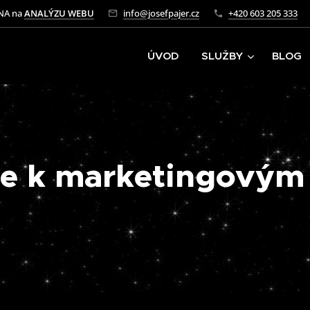
NA na
ANALÝZU WEBU
info@josefpajer.cz
+420 603 205 333
ÚVOD
SLUŽBY
BLOG
 se k marketingovým