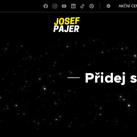
✅ AKČNÍ CE
Přidej