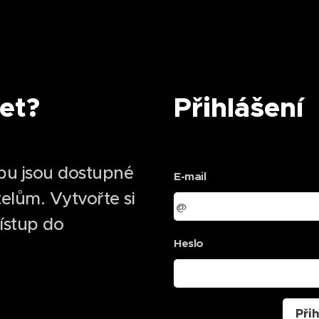
et?
Přihlášení
bu jsou dostupné
E-mail
elům. Vytvořte si
řístup do
Heslo
Přih