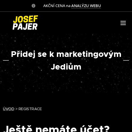
✅ AKČNÍ CENA na
ANALÝZU WEBU
Přidej se k marketingovým
Jediům
ÚVOD
> REGISTRACE
Ještě nemáte účet?