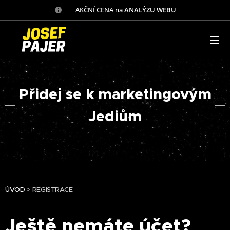
✅ AKČNÍ CENA na
ANALÝZU WEBU
Přidej se k marketingovým
Jediům
ÚVOD
> REGISTRACE
Ještě nemáte účet?