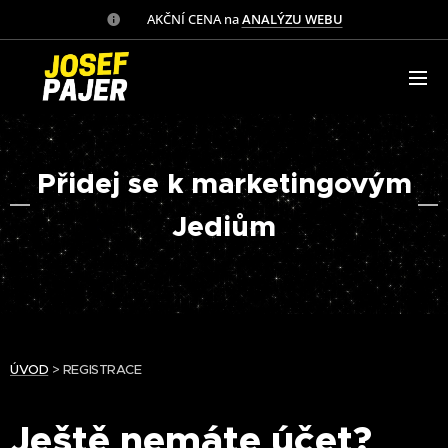
✅ AKČNÍ CENA na
ANALÝZU WEBU
Přidej se k marketingovým
Jediům
ÚVOD
> REGISTRACE
Ještě nemáte účet?