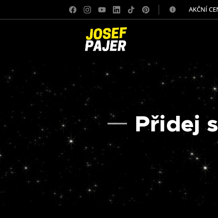
✅ AKČNÍ CE
Přidej