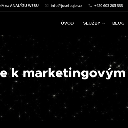
NA na
ANALÝZU WEBU
info@josefpajer.cz
+420 603 205 333
ÚVOD
SLUŽBY
BLOG
 se k marketingovým