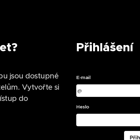
et?
Přihlášení
bu jsou dostupné
E-mail
elům. Vytvořte si
řístup do
Heslo
Přih