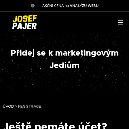
✅ AKČNÍ CENA na
ANALÝZU WEBU
Přidej se k marketingovým
Jediům
ÚVOD
> REGISTRACE
Ještě nemáte účet?