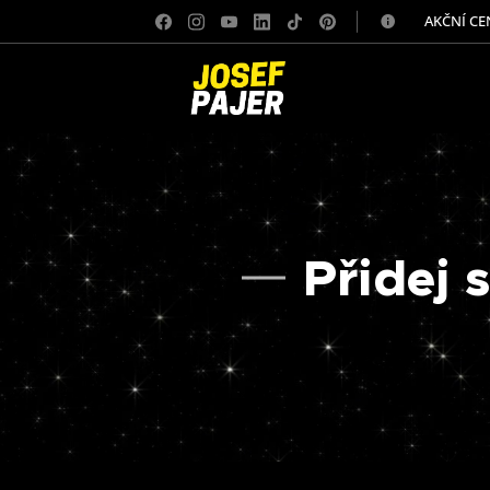
✅ AKČNÍ CE
Přidej