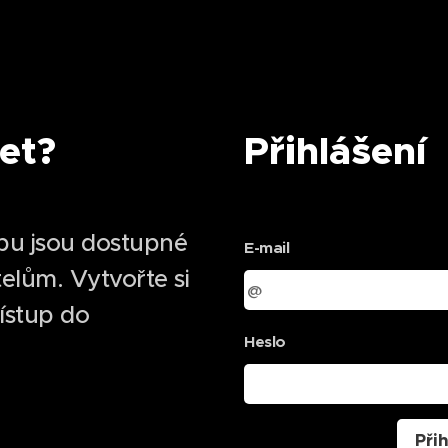
et?
Přihlášení
bu jsou dostupné
E-mail
elům. Vytvořte si
řístup do
Heslo
Přih