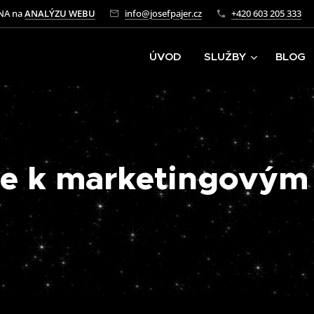
NA na
ANALÝZU WEBU
info@josefpajer.cz
+420 603 205 333
ÚVOD
SLUŽBY
BLOG
 se k marketingovým