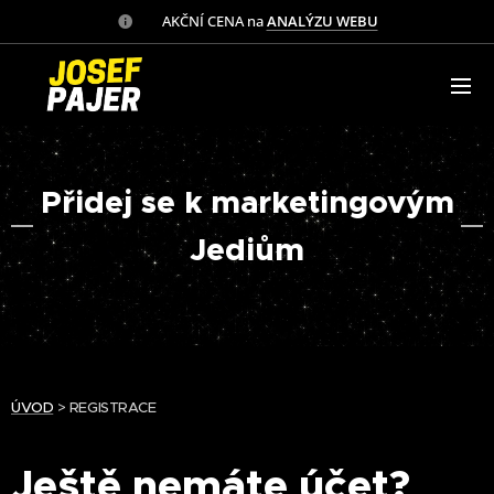
✅ AKČNÍ CENA na
ANALÝZU WEBU
Přidej se k marketingovým
Jediům
ÚVOD
> REGISTRACE
Ještě nemáte účet?