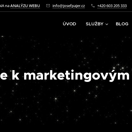
NA na
ANALÝZU WEBU
info@josefpajer.cz
+420 603 205 333
ÚVOD
SLUŽBY
BLOG
 se k marketingovým