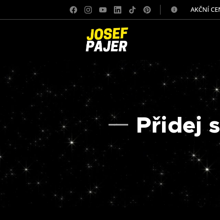
✅ AKČNÍ CE
Přidej