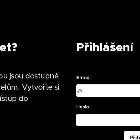
et?
Přihlášení
bu jsou dostupné
E-mail
elům. Vytvořte si
řístup do
Heslo
Přih