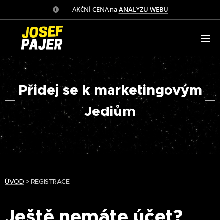
✅ AKČNÍ CENA na
ANALÝZU WEBU
Přidej se k marketingovým
Jediům
ÚVOD
> REGISTRACE
Ještě nemáte účet?