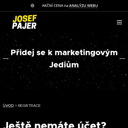
✅ AKČNÍ CENA na
ANALÝZU WEBU
Přidej se k marketingovým
Jediům
ÚVOD
> REGISTRACE
Ještě nemáte účet?