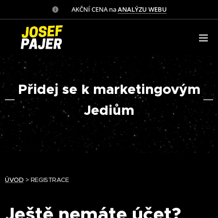
✅ AKČNÍ CENA na
ANALÝZU WEBU
Přidej se k marketingovým
Jediům
ÚVOD
> REGISTRACE
Ještě nemáte účet?