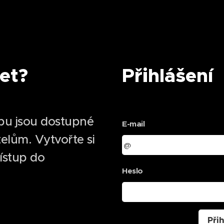
et?
Přihlášení
bu jsou dostupné
E-mail
elům. Vytvořte si
řístup do
Heslo
Přih