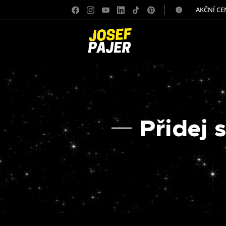
✅ AKČNÍ CE
Přidej