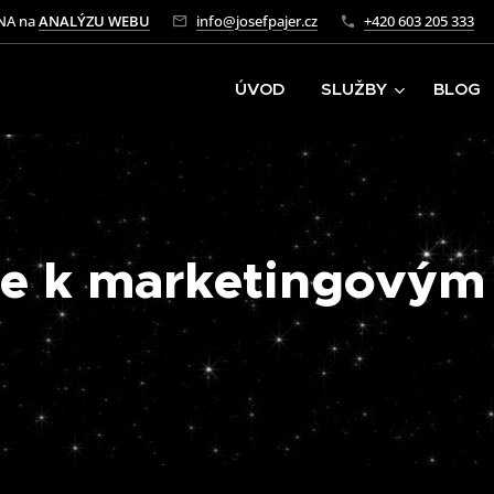
NA na
ANALÝZU WEBU
info@josefpajer.cz
+420 603 205 333
ÚVOD
SLUŽBY
BLOG
 se k marketingovým