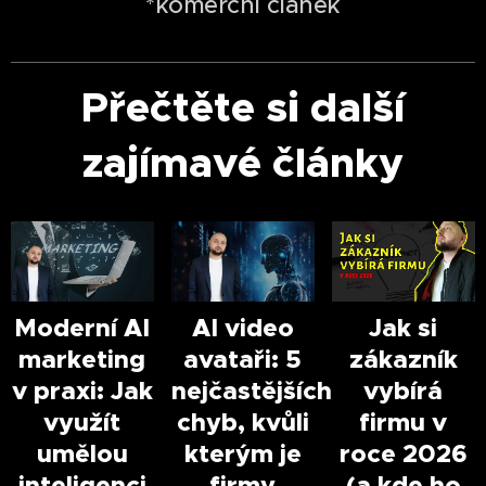
*komerční článek
Přečtěte si další
zajímavé články
Moderní AI
AI video
Jak si
marketing
avataři: 5
zákazník
v praxi: Jak
nejčastějších
vybírá
využít
chyb, kvůli
firmu v
umělou
kterým je
roce 2026
inteligenci
firmy
(a kde ho