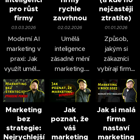
pro růst
rychle
nejčastěji
firmy
zavrhnou
ztratíte)
03.03.2026
02.02.2026
01.01.2026
Moderní AI
Umělá
Způsob,
marketing v
inteligence
jakým si
praxi: Jak
zásadně mění
zákazníci
využít umělou
marketing.
vybírají firmy,
inteligenci pro
Ještě před
se za poslední
růst firmy.
pár lety bylo
roky
natáčení videí
dramaticky
časově i
změnil.
Marketing
Jak
Jak si malá
bez
poznat, že
firma
finančně
V roce 2026
strategie:
váš
nastaví
náročné —
nestačí mít
už
Nejrychlejší
marketing
marketing
dnes dokáže
web, logo a