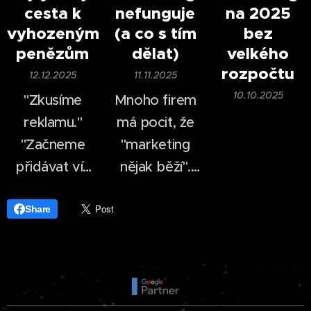
cesta k
nefunguje
na 2025
firma vytvořit
pár příspěvků
vyhozeným
(a co s tím
bez
profesionálně
na
sociálních
penězům
dělat)
velkého
vypadající
sítích
.
rozpočtu
12.12.2025
11.11.2025
video během
10.10.2025
"Zkusíme
Mnoho firem
desítek minut.
reklamu."
má pocit, že
"Začneme
"marketing
přidávat víc
nějak běží".
příspěvků."
Příspěvky se
"Konkurence
publikují, web
Share
je na TikToku,
existuje,
tak tam
reklama se
musíme být
občas zapne.
taky."
Přesto