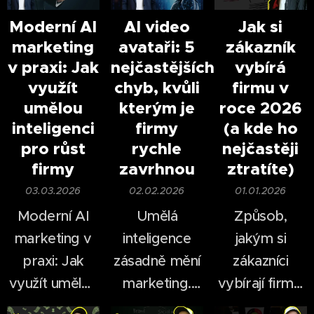
Moderní AI
AI video
Jak si
marketing
avataři: 5
zákazník
v praxi: Jak
nejčastějších
vybírá
využít
chyb, kvůli
firmu v
umělou
kterým je
roce 2026
inteligenci
firmy
(a kde ho
pro růst
rychle
nejčastěji
firmy
zavrhnou
ztratíte)
03.03.2026
02.02.2026
01.01.2026
Moderní AI
Umělá
Způsob,
marketing v
inteligence
jakým si
praxi: Jak
zásadně mění
zákazníci
využít umělou
marketing.
vybírají firmy,
inteligenci pro
Ještě před
se za poslední