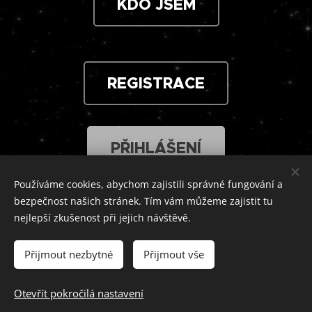
KDO JSEM
REGISTRACE
PŘIHLÁŠENÍ
Používáme cookies, abychom zajistili správné fungování a
bezpečnost našich stránek. Tím vám můžeme zajistit tu
Poskytovatel: Josef Pajer, DiS. Barborka 31, Ledeč nad
nejlepší zkušenost při jejich návštěvě.
07464185
Sázavou, 584 01 | IČ:
- zapsán v živnostenském
rejstříku. Neplátce DPH
Přijmout nezbytné
Přijmout vše
Josef Pajer, marketing a sociální sítě © 2018 – 2026 |
OBCHODNÍ PODMÍNKY
|
OCHRANA OSOBNÍCH ÚDAJŮ
Otevřít pokročilá nastavení
Cookies