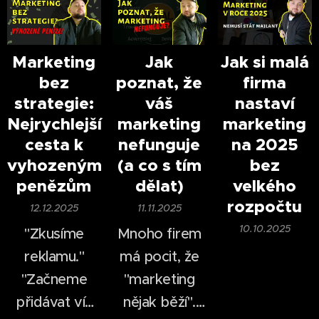
růst firmy.
pár lety bylo
roky
natáčení videí
dramaticky
časově i
změnil.
Marketing
Jak
Jak si malá
bez
poznat, že
firma
finančně
V roce 2026
strategie:
váš
nastaví
náročné —
nestačí mít
už
Nejrychlejší
marketing
marketing
dnes dokáže
web, logo a
cesta k
nefunguje
na 2025
firma vytvořit
pár příspěvků
vyhozeným
(a co s tím
bez
profesionálně
na
sociálních
penězům
dělat)
velkého
vypadající
sítích
.
rozpočtu
12.12.2025
11.11.2025
video během
10.10.2025
"Zkusíme
Mnoho firem
desítek minut.
reklamu."
má pocit, že
"Začneme
"marketing
přidávat víc
nějak běží".