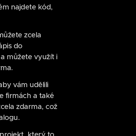
rém najdete kód,
 můžete zcela
ápis do
 a můžete využít i
irma.
by vám udělili
e firmách a také
zcela zdarma, což
talogu.
projekt, který to