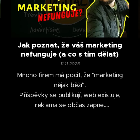
Jak poznat, že váš marketing
nefunguje (a co s tím dělat)
11.11.2025
Mnoho firem má pocit, že "marketing
nějak běží".
Příspěvky se publikují, web existuje,
reklama se občas zapne.
nepřibývají poptávky, zakázky
Přesto
ani nové spolupráce
.