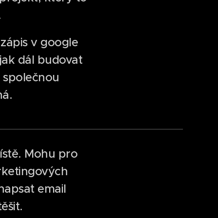
.
 zápis v google
jak dál budovat
 společnou
ná.
ístě. Mohu pro
ketingových
 napsat email
těšit.