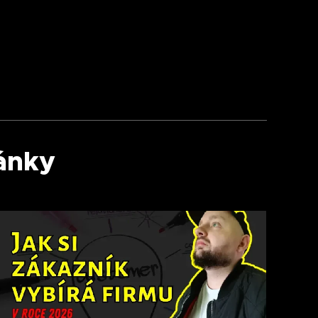
lánky