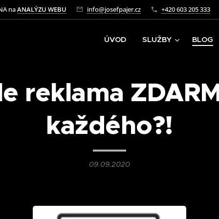
NA na
ANALÝZU WEBU
info@josefpajer.cz
+420 603 205 333
ÚVOD
SLUŽBY
BLOG
le reklama ZDARM
každého?!
09.09.2020