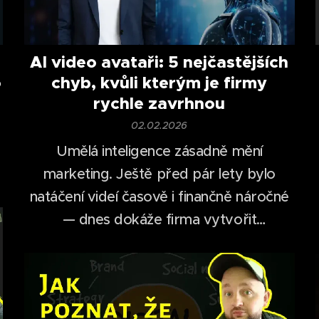
AI video avataři: 5 nejčastějších
o
chyb, kvůli kterým je firmy
rychle zavrhnou
02.02.2026
Umělá inteligence zásadně mění
marketing. Ještě před pár lety bylo
natáčení videí časově i finančně náročné
— dnes dokáže firma vytvořit
profesionálně vypadající video během
desítek minut.