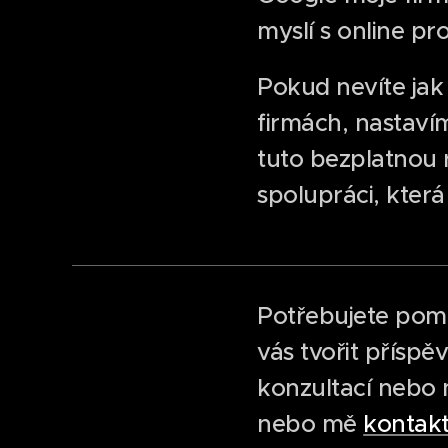
myslí s online p
Pokud nevíte jak
firmách, nastaví
tuto bezplatnou
spolupráci, kter
Potřebujete pom
vás tvořit přísp
konzultací nebo n
nebo mě
kontakt