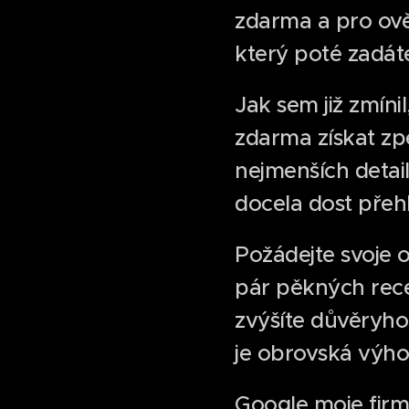
zdarma a pro ově
který poté zadáte
Jak sem již zmíni
zdarma získat zp
nejmenších detail
docela dost přeh
Požádejte svoje 
pár pěkných recen
zvýšíte důvěryho
je obrovská výho
Google moje firma