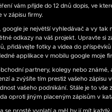
ření vám přijde do 12 dnů dopis, ve kte
 v zápisu firmy.
l, google je největší vyhledávač a vy tak
ětné odkazy na váš projekt. Upravte si z
ů, přidávejte fotky a videa do příspěvků
ledné applikace v mobilu google moje f
obchodní partnery, kolegy nebo známé, a
zí a zvýšíte tím prestiž vašeho zápisu v
dnost vašeho podnikání. Stále je to vše 
da oproti jiným placeným zápisům v ka
 se prostě vyplatí a měl by jí mít každý 