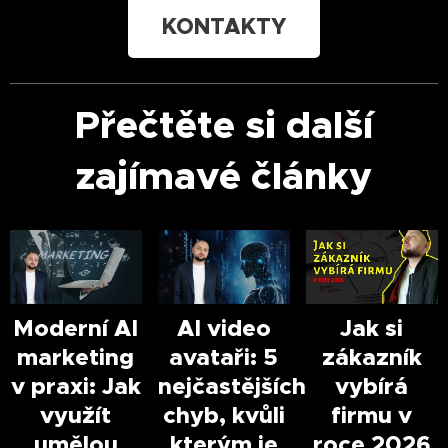
KONTAKTY
Přečtěte si další
zajímavé články
Moderní AI
AI video
Jak si
marketing
avataři: 5
zákazník
v praxi: Jak
nejčastějších
vybírá
využít
chyb, kvůli
firmu v
umělou
kterým je
roce 2026