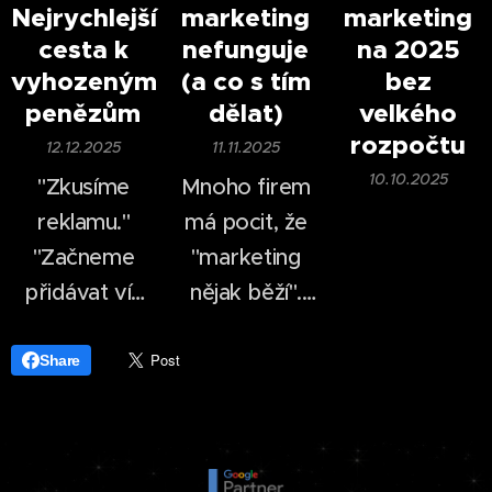
Nejrychlejší
marketing
marketing
dnes dokáže
web, logo a
cesta k
nefunguje
na 2025
firma vytvořit
pár příspěvků
vyhozeným
(a co s tím
bez
profesionálně
na
sociálních
penězům
dělat)
velkého
vypadající
sítích
.
rozpočtu
12.12.2025
11.11.2025
video během
10.10.2025
"Zkusíme
Mnoho firem
desítek minut.
reklamu."
má pocit, že
"Začneme
"marketing
přidávat víc
nějak běží".
příspěvků."
Příspěvky se
"Konkurence
publikují, web
Share
je na TikToku,
existuje,
tak tam
reklama se
musíme být
občas zapne.