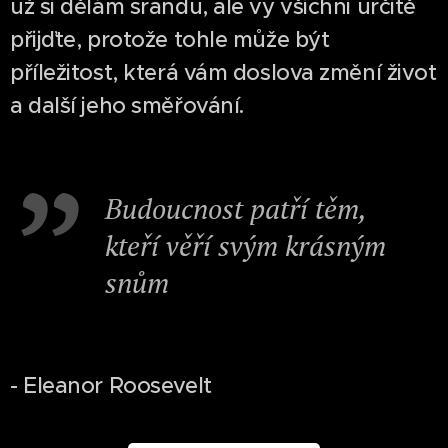
už si dělám srandu, ale vy všichni určitě
přijďte, protože tohle může být
příležitost, která vám doslova změní život
a další jeho směřování.
Budoucnost patří těm,
kteří věří svým krásným
snům
- Eleanor Roosevelt