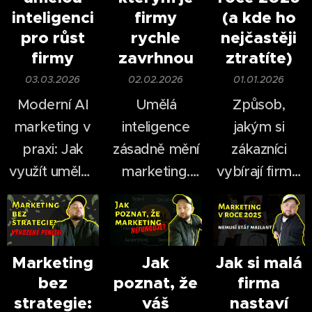
inteligenci
firmy
(a kde ho
pro růst
rychle
nejčastěji
firmy
zavrhnou
ztratíte)
03.03.2026
02.02.2026
01.01.2026
Moderní AI
Umělá
Způsob,
marketing v
inteligence
jakým si
praxi: Jak
zásadně mění
zákazníci
využít umělou
marketing.
vybírají firmy,
inteligenci pro
Ještě před
se za poslední
růst firmy.
pár lety bylo
roky
natáčení videí
dramaticky
časově i
změnil.
Marketing
Jak
Jak si malá
bez
poznat, že
firma
finančně
V roce 2026
strategie:
váš
nastaví
náročné —
nestačí mít
už