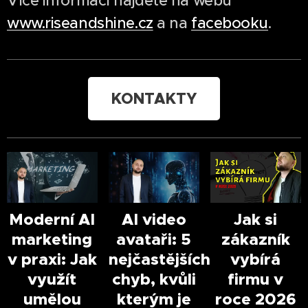
Více informací najdete na webu
www.riseandshine.cz
a na
facebooku
.
KONTAKTY
Moderní AI
AI video
Jak si
marketing
avataři: 5
zákazník
v praxi: Jak
nejčastějších
vybírá
využít
chyb, kvůli
firmu v
umělou
kterým je
roce 2026