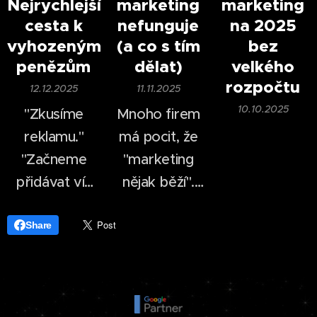
Nejrychlejší
marketing
marketing
dnes dokáže
web, logo a
cesta k
nefunguje
na 2025
firma vytvořit
pár příspěvků
vyhozeným
(a co s tím
bez
profesionálně
na
sociálních
penězům
dělat)
velkého
vypadající
sítích
.
rozpočtu
12.12.2025
11.11.2025
video během
10.10.2025
"Zkusíme
Mnoho firem
desítek minut.
reklamu."
má pocit, že
"Začneme
"marketing
přidávat víc
nějak běží".
příspěvků."
Příspěvky se
"Konkurence
publikují, web
Share
je na TikToku,
existuje,
tak tam
reklama se
musíme být
občas zapne.