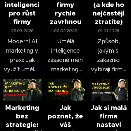
inteligenci
firmy
(a kde ho
pro růst
rychle
nejčastěji
firmy
zavrhnou
ztratíte)
03.03.2026
02.02.2026
01.01.2026
Moderní AI
Umělá
Způsob,
marketing v
inteligence
jakým si
praxi: Jak
zásadně mění
zákazníci
využít umělou
marketing.
vybírají firmy,
inteligenci pro
Ještě před
se za poslední
růst firmy.
pár lety bylo
roky
natáčení videí
dramaticky
časově i
změnil.
Marketing
Jak
Jak si malá
bez
poznat, že
firma
finančně
V roce 2026
strategie:
váš
nastaví
náročné —
nestačí mít
už