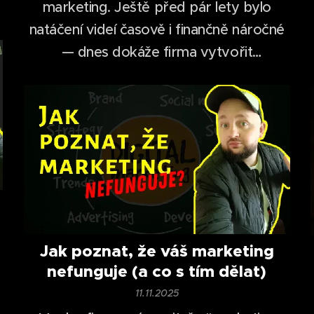
marketing. Ještě před pár lety bylo
natáčení videí časově i finančně náročné
— dnes dokáže firma vytvořit
profesionálně vypadající video během
desítek minut.
Jak poznat, že váš marketing
nefunguje (a co s tím dělat)
11.11.2025