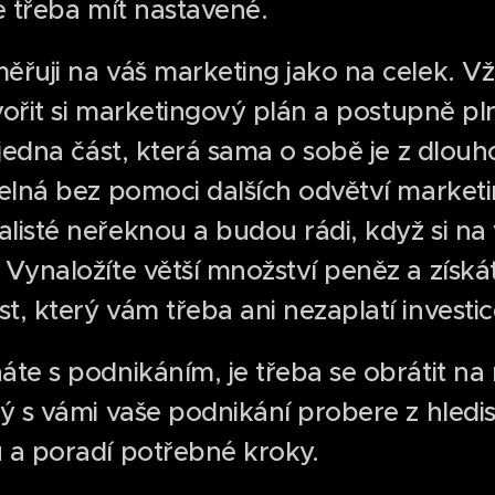
e třeba mít nastavené.
ěřuji na váš marketing jako na celek. Vž
tvořit si marketingový plán a postupně p
n jedna část, která sama o sobě je z dlo
telná bez pomoci dalších odvětví market
listé neřeknou a budou rádi, když si na
Vynaložíte větší množství peněz a získá
, který vám třeba ani nezaplatí investic
áte s podnikáním, je třeba se obrátit n
rý s vámi vaše podnikání probere z hled
 a poradí potřebné kroky.