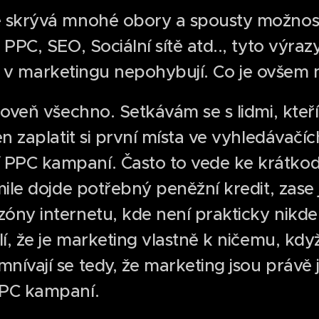
 skrývá mnohé obory a spousty možností
PPC, SEO, Sociální sítě atd.., tyto výrazy
íliš v marketingu nepohybují. Co je ovšem n
roveň všechno. Setkávám se s lidmi, kteří
en zaplatit si první místa ve vyhledávačí
PPC kampaní. Často to vede ke krátko
mile dojde potřebný peněžní kredit, zase 
ny internetu, kde není prakticky nikde v
lí, že je marketing vlastně k ničemu, kdy
nívají se tedy, že marketing jsou právě 
PPC kampaní.