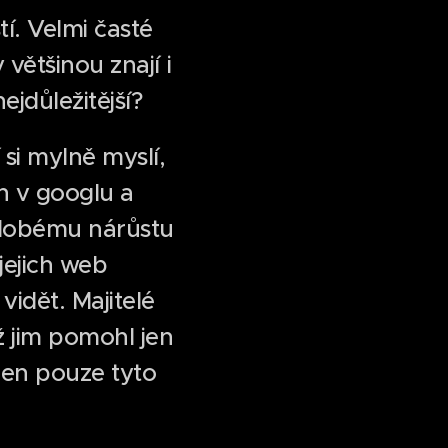
. Velmi časté
 většinou znají i
ejdůležitější?
 si mylně myslí,
ch v googlu a
dobému nárůstu
jejich web
idět. Majitelé
ž jim pomohl jen
jen pouze tyto