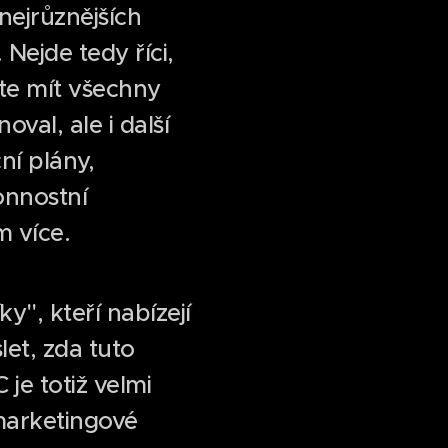
nejrůznějších
Nejde tedy říci,
íte mít všechny
val, ale i další
ní plány,
onnostní
 více.
", kteří nabízejí
let, zda tuto
je totiž velmi
marketingové