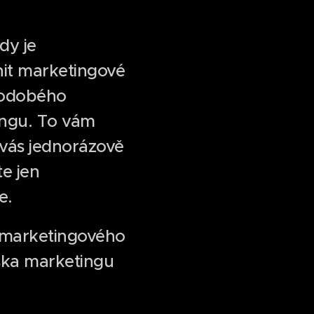
dy je
lnit marketingové
uhodobého
ingu. To vám
 vás jednorázově
te jen
e.
a marketingového
iska marketingu