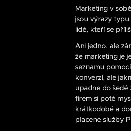
Marketing v sobě
jsou výrazy typu: 
lidé, kteří se př
Ani jedno, ale zá
že marketing je j
seznamu pomocí 
konverzí, ale jak
upadne do šedé zó
firem si poté mys
krátkodobě a dom
placené služby 