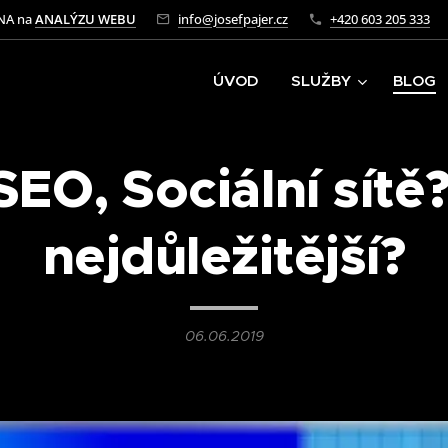
NA na
ANALÝZU WEBU
info@josefpajer.cz
+420 603 205 333
ÚVOD
SLUŽBY
BLOG
SEO, Sociální sítě?
nejdůležitější?
06.06.2019