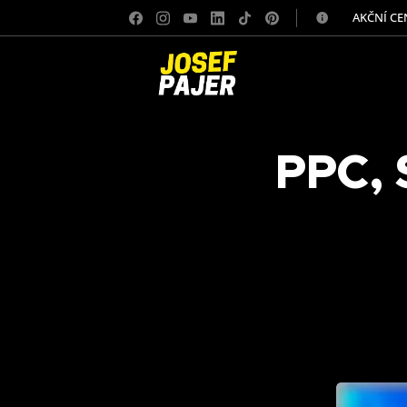
✅ AKČNÍ CE
PPC, 