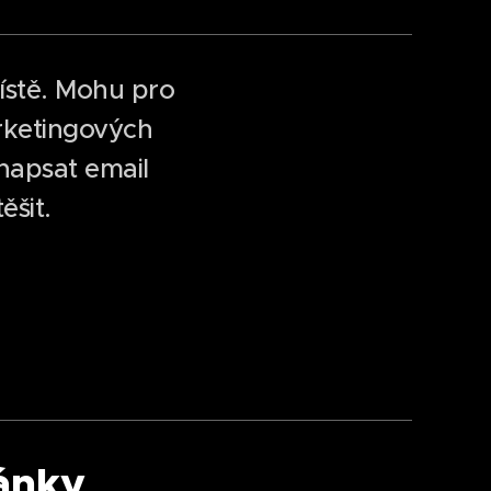
ístě. Mohu pro
ketingových
 napsat email
ěšit.
lánky