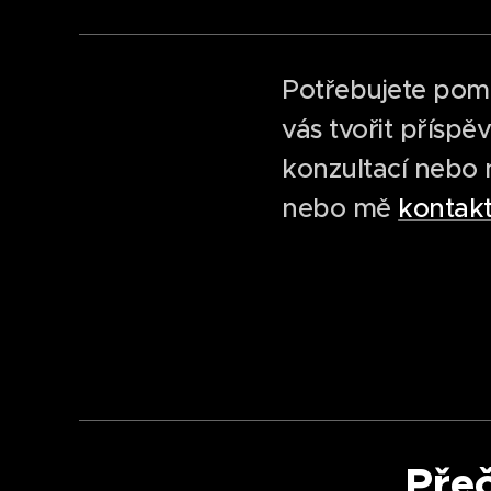
Potřebujete pom
vás tvořit přísp
konzultací nebo n
nebo mě
kontakt
Přeč