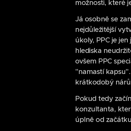
možnosti, které j
Já osobně se zam
nejdůležitější vy
úkoly, PPC je je
hlediska neudrži
ovšem PPC specia
"namastí kapsu". 
krátkodobý nárůst
Pokud tedy začín
konzultanta, kte
úplně od začátku