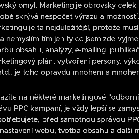
vský omyl. Marketing je obrovský celek 
sobě skrývá nespočet výrazů a možností. 
ketingu je ta nejdůležitější, protože mus
a nemyslím tím jen ty co jsem zde vyjmeno
rbu obsahu, analýzy, e-mailing, publikač
ketingový plán, vytvoření persony, výk
 atd.. je toho opravdu mnohem a mnohem
azíte na některé marketingové "odborníky
ávu PPC kampaní, je vždy lepší se zamys
otřebujete, před samotnou správou PPC 
 nastavení webu, tvotba obsahu a další 