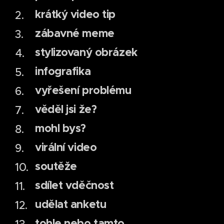
krátký video tip
zábavné meme
stylizovaný obrázek
infografika
vyřešení problému
věděl jsi že?
mohl bys?
virální video
soutěže
sdílet vděčnost
udělat anketu
tohle nebo tamto