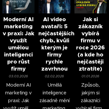
Moderní AI
AI video
Jak si
marketing
avataři: 5
zákazník
v praxi: Jak
nejčastějších
vybírá
využít
chyb, kvůli
firmu v
umělou
kterým je
roce 2026
inteligenci
firmy
(a kde ho
pro růst
rychle
nejčastěji
firmy
zavrhnou
ztratíte)
03.03.2026
02.02.2026
01.01.2026
Moderní AI
Umělá
Způsob,
marketing v
inteligence
jakým si
praxi: Jak
zásadně mění
zákazníci
využít umělou
marketing.
vybírají firmy,