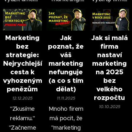
inteligenci pro
Ještě před
se za poslední
růst firmy.
pár lety bylo
roky
natáčení videí
dramaticky
časově i
změnil.
Marketing
Jak
Jak si malá
bez
poznat, že
firma
finančně
V roce 2026
strategie:
váš
nastaví
náročné —
nestačí mít
už
Nejrychlejší
marketing
marketing
dnes dokáže
web, logo a
cesta k
nefunguje
na 2025
firma vytvořit
pár příspěvků
vyhozeným
(a co s tím
bez
profesionálně
na
sociálních
penězům
dělat)
velkého
vypadající
sítích
.
rozpočtu
12.12.2025
11.11.2025
video během
10.10.2025
"Zkusíme
Mnoho firem
desítek minut.
reklamu."
má pocit, že
"Začneme
"marketing