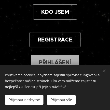
KDO JSEM
REGISTRACE
PŘIHLÁŠENÍ
Používáme cookies, abychom zajistili správné fungování a
bezpečnost našich stránek. Tím vám můžeme zajistit tu
Poskytovatel: Josef Pajer, DiS. Barborka 31, Ledeč nad
nejlepší zkušenost při jejich návštěvě.
07464185
Sázavou, 584 01 | IČ:
- zapsán v živnostenském
rejstříku. Neplátce DPH
Přijmout nezbytné
Přijmout vše
Josef Pajer, marketing a sociální sítě © 2018 – 2026 |
OBCHODNÍ PODMÍNKY
|
OCHRANA OSOBNÍCH ÚDAJŮ