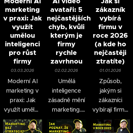
Moderní AI
AI video
Jak si
marketing
avataři: 5
zákazník
v praxi: Jak
nejčastějších
vybírá
využít
chyb, kvůli
firmu v
umělou
kterým je
roce 2026
inteligenci
firmy
(a kde ho
pro růst
rychle
nejčastěji
firmy
zavrhnou
ztratíte)
03.03.2026
02.02.2026
01.01.2026
Moderní AI
Umělá
Způsob,
marketing v
inteligence
jakým si
praxi: Jak
zásadně mění
zákazníci
využít umělou
marketing.
vybírají firmy,
inteligenci pro
Ještě před
se za poslední
růst firmy.
pár lety bylo
roky