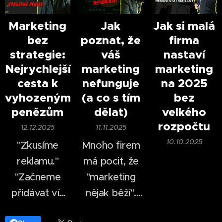
natáčení videí
dramaticky
časově i
změnil.
Marketing
Jak
Jak si malá
bez
poznat, že
firma
finančně
V roce 2026
strategie:
váš
nastaví
náročné —
nestačí mít
už
Nejrychlejší
marketing
marketing
dnes dokáže
web, logo a
cesta k
nefunguje
na 2025
firma vytvořit
pár příspěvků
vyhozeným
(a co s tím
bez
profesionálně
na
sociálních
penězům
dělat)
velkého
vypadající
sítích
.
rozpočtu
12.12.2025
11.11.2025
video během
10.10.2025
"Zkusíme
Mnoho firem
desítek minut.
reklamu."
má pocit, že
"Začneme
"marketing
přidávat víc
nějak běží".
příspěvků."
Příspěvky se