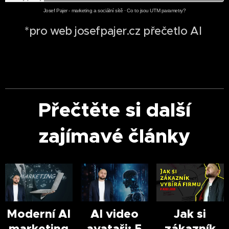
Josef Pajer - marketing a sociální sítě
·
Co to jsou UTM parametry?
*pro web josefpajer.cz přečetlo AI
Přečtěte si další
zajímavé články
Moderní AI
AI video
Jak si
marketing
avataři: 5
zákazník