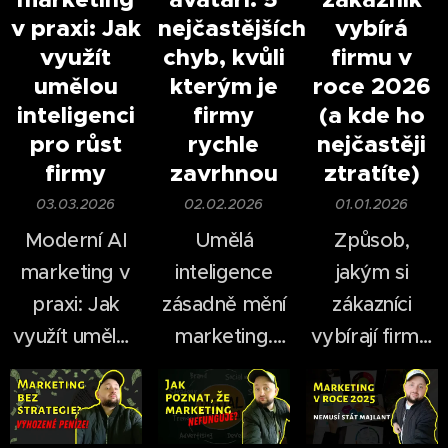
v praxi: Jak
nejčastějších
vybírá
využít
chyb, kvůli
firmu v
umělou
kterým je
roce 2026
inteligenci
firmy
(a kde ho
pro růst
rychle
nejčastěji
firmy
zavrhnou
ztratíte)
03.03.2026
02.02.2026
01.01.2026
Moderní AI
Umělá
Způsob,
marketing v
inteligence
jakým si
praxi: Jak
zásadně mění
zákazníci
využít umělou
marketing.
vybírají firmy,
inteligenci pro
Ještě před
se za poslední
růst firmy.
pár lety bylo
roky
natáčení videí
dramaticky