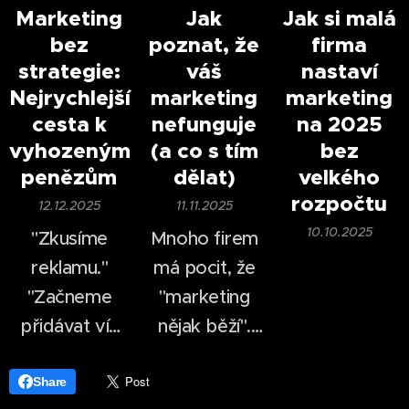
časově i
změnil.
Marketing
Jak
Jak si malá
bez
poznat, že
firma
finančně
V roce 2026
strategie:
váš
nastaví
náročné —
nestačí mít
už
Nejrychlejší
marketing
marketing
dnes dokáže
web, logo a
cesta k
nefunguje
na 2025
firma vytvořit
pár příspěvků
vyhozeným
(a co s tím
bez
profesionálně
na
sociálních
penězům
dělat)
velkého
vypadající
sítích
.
rozpočtu
12.12.2025
11.11.2025
video během
10.10.2025
"Zkusíme
Mnoho firem
desítek minut.
reklamu."
má pocit, že
"Začneme
"marketing
přidávat víc
nějak běží".
příspěvků."
Příspěvky se
"Konkurence
publikují, web
Share