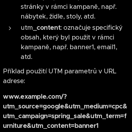
stránky v rámci kampaně, např.
nábytek, židle, stoly, atd.
content
utm_
: označuje specifický
obsah, který byl použit v rámci
kampaně, např. banner1, email1,
atd.
Příklad použití UTM parametrů v URL
adrese:
www.example.com/?
utm_source=google&utm_medium=cpc&
utm_campaign=spring_sale&utm_term=f
urniture&utm_content=banner1