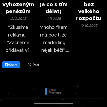
pár příspěvků
vyhozeným
(a co s tím
bez
profesionálně
na
sociálních
penězům
dělat)
velkého
vypadající
sítích
.
rozpočtu
12.12.2025
11.11.2025
video během
10.10.2025
"Zkusíme
Mnoho firem
desítek minut.
reklamu."
má pocit, že
"Začneme
"marketing
přidávat víc
nějak běží".
příspěvků."
Příspěvky se
"Konkurence
publikují, web
Share
je na TikToku,
existuje,
tak tam
reklama se
musíme být
občas zapne.
taky."
Přesto
nepřibývají