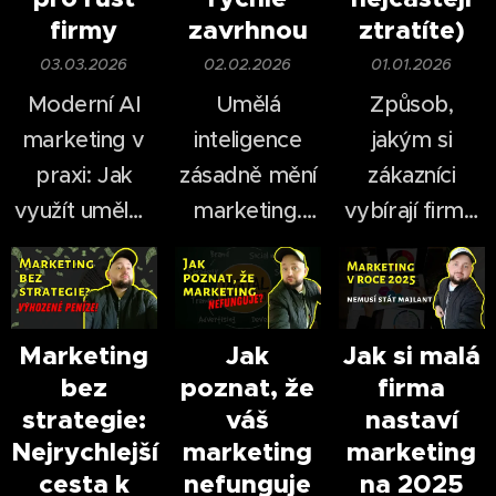
firmy
zavrhnou
ztratíte)
03.03.2026
02.02.2026
01.01.2026
Moderní AI
Umělá
Způsob,
marketing v
inteligence
jakým si
praxi: Jak
zásadně mění
zákazníci
využít umělou
marketing.
vybírají firmy,
inteligenci pro
Ještě před
se za poslední
růst firmy.
pár lety bylo
roky
natáčení videí
dramaticky
časově i
změnil.
Marketing
Jak
Jak si malá
bez
poznat, že
firma
finančně
V roce 2026
strategie:
váš
nastaví
náročné —
nestačí mít
už
Nejrychlejší
marketing
marketing
dnes dokáže
web, logo a
cesta k
nefunguje
na 2025
firma vytvořit