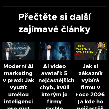
Přečtěte si další
zajímavé články
Moderní AI
AI video
Jak si
marketing
avataři: 5
zákazník
v praxi: Jak
nejčastějších
vybírá
využít
chyb, kvůli
firmu v
umělou
kterým je
roce 2026
inteligenci
firmy
(a kde ho
pro růst
rychle
nejčastěji